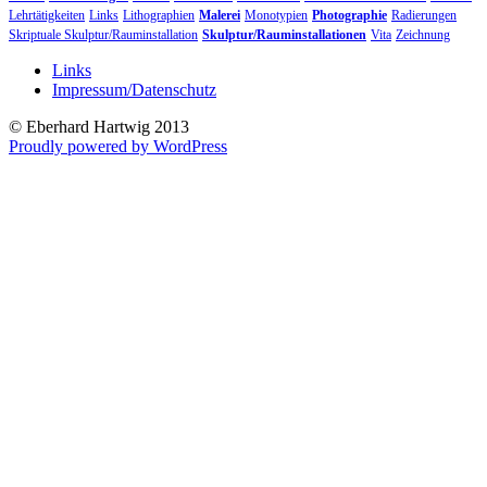
Lehrtätigkeiten
Links
Lithographien
Malerei
Monotypien
Photographie
Radierungen
Skriptuale Skulptur/Rauminstallation
Skulptur/Rauminstallationen
Vita
Zeichnung
Links
Impressum/Datenschutz
© Eberhard Hartwig 2013
Proudly powered by WordPress