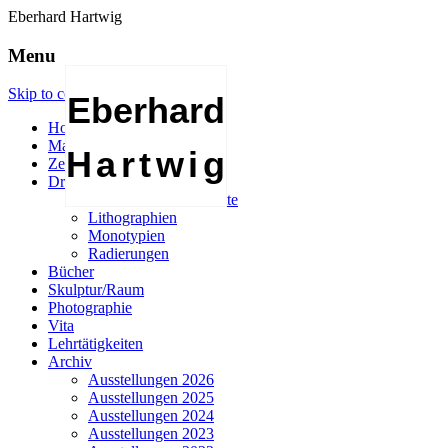
Eberhard Hartwig
Menu
Skip to content
Eberhard
Home
Malerei
Hartwig
Zeichnung
Druckgraphik
Holz- und Linolschnitte
Lithographien
Monotypien
Radierungen
Bücher
Skulptur/Raum
Photographie
Vita
Lehrtätigkeiten
Archiv
Ausstellungen 2026
Ausstellungen 2025
Ausstellungen 2024
Ausstellungen 2023