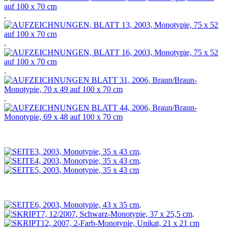
.
.
.
.
.
.
.
.