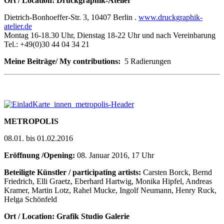
Ort / Location: Druckgraphik-Atelier
Dietrich-Bonhoeffer-Str. 3, 10407 Berlin .
www.druckgraphik-
atelier.de
Montag 16-18.30 Uhr, Dienstag 18-22 Uhr und nach Vereinbarung
Tel.: +49(0)30 44 04 34 21
Meine Beiträge/
My
contributions
:
5 Radierungen
METROPOLIS
08.01. bis 01.02.2016
Eröffnung /Opening:
08. Januar 2016, 17 Uhr
Beteiligte Künstler
/ p
articipating artists
:
Carsten Borck, Bernd
Friedrich, Elli Graetz, Eberhard Hartwig, Monika Hipfel, Andreas
Kramer, Martin Lotz, Rahel Mucke, Ingolf Neumann, Henry Ruck,
Helga Schönfeld
Ort / Location: Grafik Studio Galerie