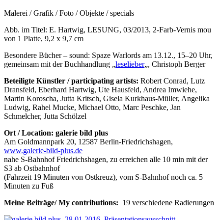
Malerei / Grafik / Foto / Objekte / specials
Abb. im Titel: E. Hartwig, LESUNG, 03/2013, 2-Farb-Vernis mou
von 1 Platte, 9,2 x 9,7 cm
Besondere Bücher – sound: Spaze Warlords am 13.12., 15–20 Uhr,
gemeinsam mit der Buchhandlung „
leselieber
„, Christoph Berger
Beteiligte Künstler
/ p
articipating artists
:
Robert Conrad, Lutz
Dransfeld, Eberhard Hartwig, Ute Hausfeld, Andrea Imwiehe,
Martin Koroscha, Jutta Kritsch, Gisela Kurkhaus-Müller, Angelika
Ludwig, Rahel Mucke, Michael Otto, Marc Peschke, Jan
Schmelcher, Jutta Schölzel
Ort / Location: galerie bild plus
Am Goldmannpark 20, 12587 Berlin-Friedrichshagen,
www.galerie-bild-plus.de
nahe S-Bahnhof Friedrichshagen, zu erreichen alle 10 min mit der
S3 ab Ostbahnhof
(Fahrzeit 19 Minuten von Ostkreuz), vom S-Bahnhof noch ca. 5
Minuten zu Fuß
Meine Beiträge/
My
contributions
:
19 verschiedene Radierungen