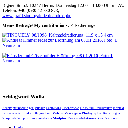
Rigaer Str. 62, 10247 Berlin, Donnerstag 12.00 – 18.00 Uhr u.n.V.,
Telefon: +49 (0)30 42 780 873,
www.grafikstudiogalerie.de/index.php
Meine Beiträge/
My
contributions
:
4 Radierungen
Schlagwort-Wolke
Archiv
Ausstellungen
Bücher
Exhibitions
Hochdrucke
Holz- und Linolschnitte
Kontakt
Lehrtätigkeiten
Links
Lithographien
Malerei
Monotypien
Photographie
Radierungen
Skriptuale Skulptur/Rauminstallation
Skulptur/Rauminstallationen
Vita
Zeichnung
Links