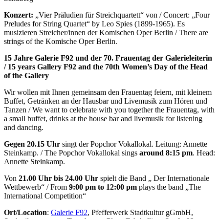
Konzert:
„Vier Präludien für Streichquartett“ von /
Concert: „Four
Preludes for String Quartet“ by
Leo Spies (1899-1965). Es
musizieren Streicher/innen der Komischen Oper Berlin /
There are
strings of the Komische Oper Berlin
.
15 Jahre Galerie F92 und der 70. Frauentag der Galerieleiterin
/
15 years Gallery F92 and the 70th Women’s Day of the
Head
of the Gallery
Wir wollen mit Ihnen gemeinsam den Frauentag feiern, mit kleinem
Buffet, Getränken an der Hausbar und Livemusik zum Hören und
Tanzen /
We want to celebrate with you together the Frauentag, with
a small buffet, drinks at the house bar and livemusik for listening
and dancing
.
Gegen 20.15 Uhr
singt der Popchor Vokallokal. Leitung: Annette
Steinkamp. /
The Popchor Vokallokal sings
around 8:15 pm
. Head:
Annette Steinkamp.
Von
21.00 Uhr bis 24.00 Uhr
spielt die Band „ Der Internationale
Wettbewerb“
/
From
9:00 pm to 12:00 pm
plays the band „The
International Competition“
Ort/Location
:
Galerie F92
, Pfefferwerk Stadtkultur gGmbH,