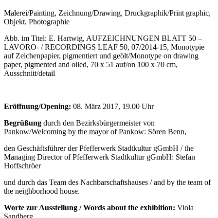
Malerei/Painting, Zeichnung/Drawing, Druckgraphik/Print graphic,
Objekt, Photographie
Abb. im Titel: E. Hartwig, AUFZEICHNUNGEN BLATT 50 –
LAVORO- /
RECORDINGS LEAF 50
, 07/2014-15, Monotypie
auf Zeichenpapier, pigmentiert und geölt/
Monotype on drawing
paper, pigmented and oiled
, 70 x 51 auf/on 100 x 70 cm,
Ausschnitt/
detail
Eröffnung/Opening:
08. März 2017, 19.00 Uhr
Begrüßung
durch den Bezirksbürgermeister von
Pankow/
Welcoming by the mayor of Pankow
: Sören Benn,
den Geschäftsführer der Pfefferwerk Stadtkultur gGmbH / t
he
Managing Director of Pfefferwerk Stadtkultur gGmbH
: Stefan
Hoffschröer
und durch das Team des Nachbarschaftshauses / a
nd by the team of
the neighborhood house
.
Worte zur Ausstellung /
Words about the exhibition
:
Viola
Sandberg